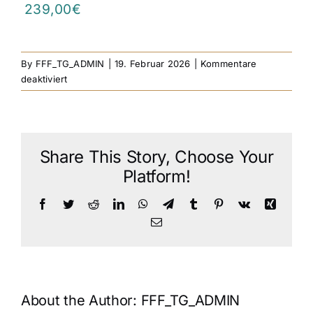
239,00€
By
FFF_TG_ADMIN
|
19. Februar 2026
|
Kommentare
für
deaktiviert
Pyrotrade
Italian
Power
2
Share This Story, Choose Your
Platform!
Facebook
Twitter
Reddit
LinkedIn
WhatsApp
Telegram
Tumblr
Pinterest
Vk
Xing
Email
About the Author:
FFF_TG_ADMIN