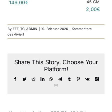
45 CM
149,00€
2,00€
By
FFF_TG_ADMIN
|
19. Februar 2026
|
Kommentare
für
deaktiviert
Nico
Garten-
Wunderkerzen
70
Share This Story, Choose Your
cm
Platform!
Facebook
Twitter
Reddit
LinkedIn
WhatsApp
Telegram
Tumblr
Pinterest
Vk
Xing
Email