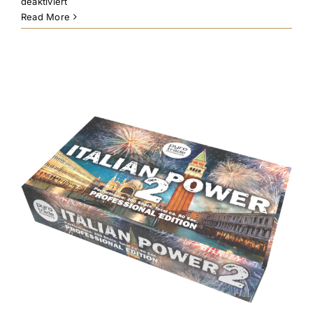
für
deaktiviert
Pyrotrade
Read More
Italian
Power
XXL