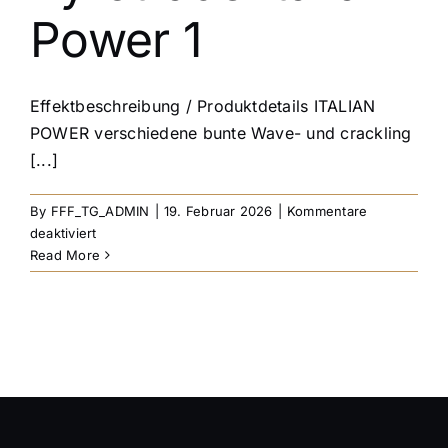
Power 1
Effektbeschreibung / Produktdetails ITALIAN
POWER verschiedene bunte Wave- und crackling
[...]
By
FFF_TG_ADMIN
|
19. Februar 2026
|
Kommentare
für
deaktiviert
Pyrotrade
Read More
Italian
Power
1