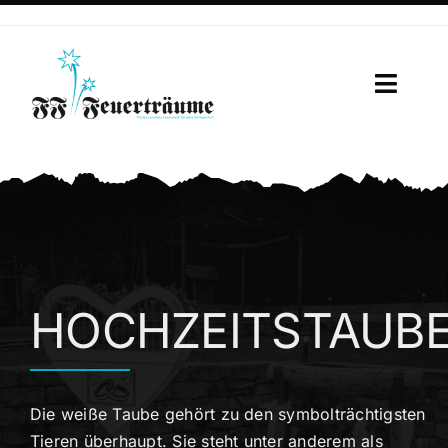
Skip
to
content
Toggl
Naviga
HOME
ÜBER UNS
LEISTUNGEN
HOCHZEITSTAUB
FEUERZAUBER
IMPRESSIONEN
Die weiße Taube gehört zu den symbolträchtigsten
SHOP
Tieren überhaupt. Sie steht unter anderem als