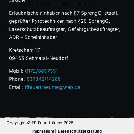
Inhaber
Erlaubnischeininhaber nach §7 SprengG, staatl.
geprüfter Pyrotechniker nach §20 SprengG,
Laserschutzbeauftragter, Gefahrgutbeauftragter,
ADR – Scheininhaber
Kretscham 17
09465 Sehmatal-Neudorf
Mobil:
0172/8857551
Phone:
037342/14266
Email:
fffeuertraeume@web.de
Copyright © FF Feuerträume 2025
Impressum
|
Datenschutzerklärung